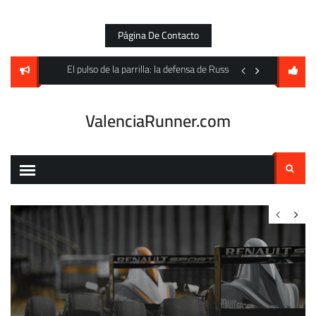
Skip
to
Página De Contacto
content
to Villarreal pero cede un empate en Mestalla
El pulso de la parrilla: la defensa de Russell y la amenaza fa
Un festín goleador an
ValenciaRunner.com
Buscar: