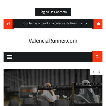
Skip
to
Página De Contacto
content
to Villarreal pero cede un empate en Mestalla
El pulso de la parrilla: la defensa de Russell y la amenaza fa
Un festín goleador an
ValenciaRunner.com
Buscar: