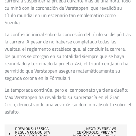
carrera a suspender la prueba durante más de una hora. Todo
culminó con la coronación de Verstappen, que revalidó su
título mundial en un escenario tan emblemático como
Suzuka.
La confusión inicial sobre la concesión del título se disipó tras
la carrera. A pesar de no haberse completado todas las
vueltas, el reglamento establece que, al concluir la carrera,
los puntos se otorgan en su totalidad siempre que se haya
reanudado y terminado la prueba. Así, el triunfo en Japón ha
permitido que Verstappen asegure matemáticamente su
segunda corona en la Fórmula 1.
La temporada continúa, pero el campeonato ya tiene dueño:
Max Verstappen ha revalidado su supremacía en el Gran
Circo, demostrando una vez más su dominio absoluto sobre el
asfalto.
Navegación
PREVIOUS:
JESSICA
NEXT:
ZVEREV VS
PEGULA CONQUISTA
CERÚNDOLO: PREVIA Y
CHARLESTON TRAS
PRONÓSTICO DEL DUELO