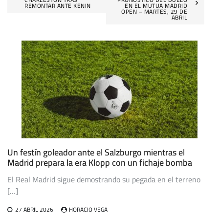
de
REMONTAR ANTE KENIN
EN EL MUTUA MADRID
OPEN – MARTES, 29 DE
ABRIL
entradas
Un festín goleador ante el Salzburgo mientras el
Madrid prepara la era Klopp con un fichaje bomba
El Real Madrid sigue demostrando su pegada en el terreno
[…]
27 ABRIL 2026
HORACIO VEGA