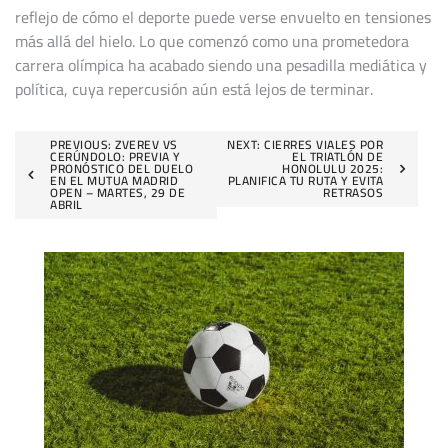
reflejo de cómo el deporte puede verse envuelto en tensiones
más allá del hielo. Lo que comenzó como una prometedora
carrera olímpica ha acabado siendo una pesadilla mediática y
política, cuya repercusión aún está lejos de terminar.
Navegación
PREVIOUS:
ZVEREV VS
NEXT:
CIERRES VIALES POR
CERÚNDOLO: PREVIA Y
EL TRIATLÓN DE
PRONÓSTICO DEL DUELO
HONOLULU 2025:
de
EN EL MUTUA MADRID
PLANIFICA TU RUTA Y EVITA
OPEN – MARTES, 29 DE
RETRASOS
ABRIL
entradas