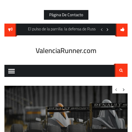
Skip
to
Página De Contacto
content
to Villarreal pero cede un empate en Mestalla
El pulso de la parrilla: la defensa de Russell y la amenaza fa
Un festín goleador an
ValenciaRunner.com
Buscar: