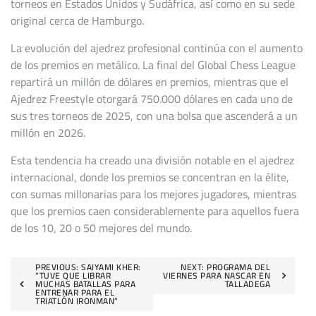
torneos en Estados Unidos y Sudáfrica, así como en su sede
original cerca de Hamburgo.
La evolución del ajedrez profesional continúa con el aumento
de los premios en metálico. La final del Global Chess League
repartirá un millón de dólares en premios, mientras que el
Ajedrez Freestyle otorgará 750.000 dólares en cada uno de
sus tres torneos de 2025, con una bolsa que ascenderá a un
millón en 2026.
Esta tendencia ha creado una división notable en el ajedrez
internacional, donde los premios se concentran en la élite,
con sumas millonarias para los mejores jugadores, mientras
que los premios caen considerablemente para aquellos fuera
de los 10, 20 o 50 mejores del mundo.
Navegación
PREVIOUS:
SAIYAMI KHER:
NEXT:
PROGRAMA DEL
“TUVE QUE LIBRAR
VIERNES PARA NASCAR EN
MUCHAS BATALLAS PARA
TALLADEGA
de
ENTRENAR PARA EL
TRIATLÓN IRONMAN”