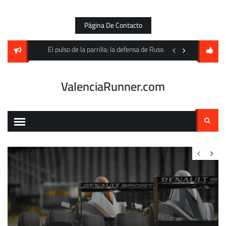
Skip
to
Página De Contacto
content
to Villarreal pero cede un empate en Mestalla
El pulso de la parrilla: la defensa de Russell y la amenaza fa
Un festín goleador an
ValenciaRunner.com
Buscar: