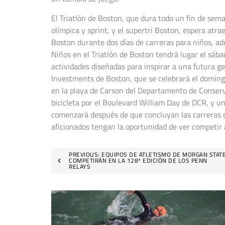
El Triatlón de Boston, que dura todo un fin de sema
olímpica y sprint, y el supertri Boston, espera atr
Boston durante dos días de carreras para niños, adul
Niños en el Triatlón de Boston tendrá lugar el sába
actividades diseñadas para inspirar a una futura g
Investments de Boston, que se celebrará el domingo
en la playa de Carson del Departamento de Conser
bicicleta por el Boulevard William Day de DCR, y u
comenzará después de que concluyan las carreras d
aficionados tengan la oportunidad de ver competir a
Navegación
PREVIOUS:
EQUIPOS DE ATLETISMO DE MORGAN STAT
COMPETIRÁN EN LA 128ª EDICIÓN DE LOS PENN
RELAYS
de
entradas