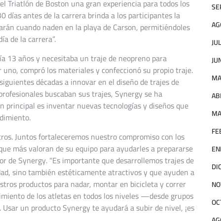
l Triatlón de Boston una gran experiencia para todos los
SE
0 días antes de la carrera brinda a los participantes la
AG
arán cuando naden en la playa de Carson, permitiéndoles
a de la carrera”.
JU
a 13 años y necesitaba un traje de neopreno para
JU
 uno, compró los materiales y confeccionó su propio traje.
MA
siguientes décadas a innovar en el diseño de trajes de
profesionales buscaban sus trajes, Synergy se ha
AB
n principal es inventar nuevas tecnologías y diseños que
MA
ndimiento.
FE
ros. Juntos fortaleceremos nuestro compromiso con los
o que más valoran de su equipo para ayudarles a prepararse
EN
or de Synergy. “Es importante que desarrollemos trajes de
DI
lidad, sino también estéticamente atractivos y que ayuden a
stros productos para nadar, montar en bicicleta y correr
NO
miento de los atletas en todos los niveles —desde grupos
OC
s. Usar un producto Synergy te ayudará a subir de nivel, ¡es
AG