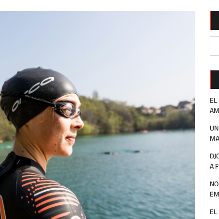
EL
AM
UN
MA
DJ
A 
NO
EM
EL