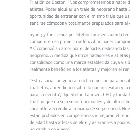
Triatlón de Boston. “Nos comprometemos a hacer de
atletas. Poder alquilar un traje de neopreno hasta 3
oportunidad de entrenar con el mismo traje que us
sentirse cómodos y totalmente preparados para el dí
Synergy fue creada por Stefan Laursen cuando tení
competir en su primer triatlón. Al no poder comprar
Así comenzó su amor por el deporte, dedicando las 
neopreno. A medida que otros nadadores y atletas 
consolidado como una marca establecida cuya visió
realmente beneficien a los atletas y mejoren el re
“Esta asociación genera mucha emoción para nosot
triatletas, aprendiendo sobre lo que necesitan y l
para su evento”, dijo Stefan Laursen, CEO y fundad
triatlón que no solo sean funcionales y de alta ca
cada atleta a rendir al máximo de su potencial. Nue
están probados en competencias y mejoran el rendi
de edad hasta atletas de élite y aspirantes a podio
un cambio de juego!”