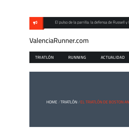
Skip
to
content
El pulso de la parrilla: la defensa de Russel
ValenciaRunner.com
TRIATLÓN
RUNNING
ACTUALIDAD
HOME
TRIATLÓN
EL TRIATLÓN DE BOSTON A