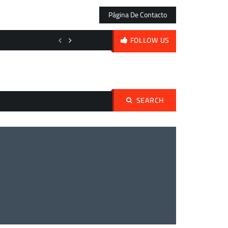
Página De Contacto
Un festín goleador ante el Salzburgo mientras el Madrid prepara la er
FOLLOW US
SEARCH
Buscar: