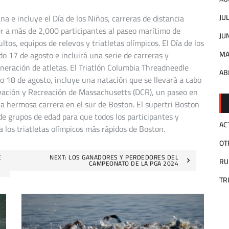
na e incluye el Día de los Niños, carreras de distancia
JU
aer a más de 2,000 participantes al paseo marítimo de
JU
tos, equipos de relevos y triatletas olímpicos. El Día de los
do 17 de agosto e incluirá una serie de carreras y
MA
eneración de atletas. El Triatlón Columbia Threadneedle
AB
 18 de agosto, incluye una natación que se llevará a cabo
vación y Recreación de Massachusetts (DCR), un paseo en
na hermosa carrera en el sur de Boston. El supertri Boston
e grupos de edad para que todos los participantes y
AC
 los triatletas olímpicos más rápidos de Boston.
OT
E
NEXT:
LOS GANADORES Y PERDEDORES DEL
RU
CAMPEONATO DE LA PGA 2024
TR