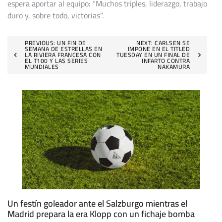
espera aportar al equipo: “Muchos triples, liderazgo, trabajo
duro y, sobre todo, victorias”.
Navegación
PREVIOUS:
UN FIN DE
NEXT:
CARLSEN SE
SEMANA DE ESTRELLAS EN
IMPONE EN EL TITLED
LA RIVIERA FRANCESA CON
TUESDAY EN UN FINAL DE
de
EL T100 Y LAS SERIES
INFARTO CONTRA
MUNDIALES
NAKAMURA
entradas
Un festín goleador ante el Salzburgo mientras el
Madrid prepara la era Klopp con un fichaje bomba